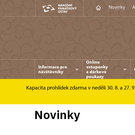
Novinky
A
Online
Informace pro
vstupenky
návštěvníky
a dárkové
poukazy
Kapacita prohlídek zdarma v neděli 30. 8. a 27. 9
Konopiště
Zprávy
Novinky