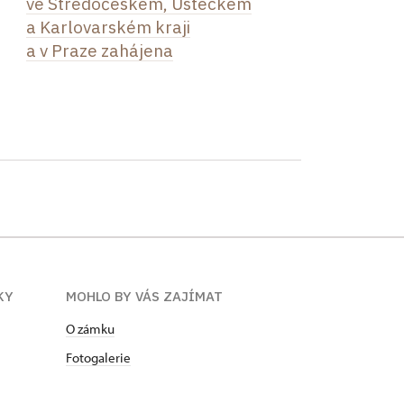
ve Středočeském, Ústeckém
a Karlovarském kraji
a v Praze zahájena
KY
MOHLO BY VÁS ZAJÍMAT
O zámku
Fotogalerie