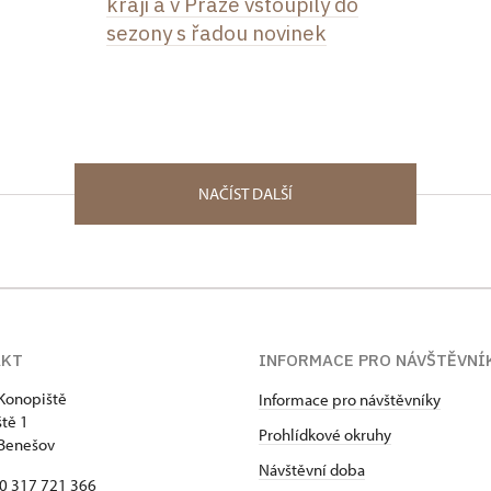
kraji a v Praze vstoupily do
sezony s řadou novinek
NAČÍST DALŠÍ
AKT
INFORMACE PRO NÁVŠTĚVNÍ
Konopiště
Informace pro návštěvníky
tě 1
Prohlídkové okruhy
 Benešov
Návštěvní doba
20 317 721 366