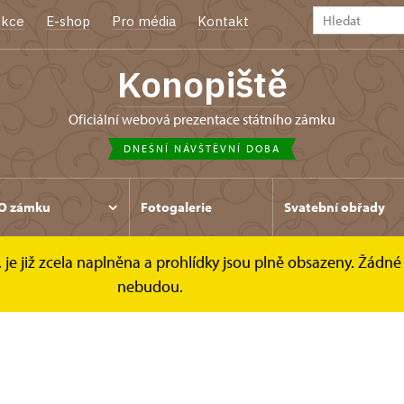
kce
E-shop
Pro média
Kontakt
Konopiště
oficiální webová prezentace státního zámku
DNEŠNÍ NÁVŠTĚVNÍ DOBA
O zámku
Fotogalerie
Svatební obřady
. je již zcela naplněna a prohlídky jsou plně obsazeny. Žádné 
nebudou.