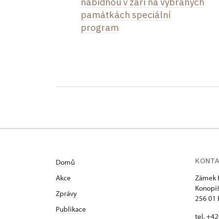
nabídnou v září na vybraných
památkách speciální
program
KONT
Domů
Akce
Zámek 
Konopiš
Zprávy
256 01
Publikace
tel. +4