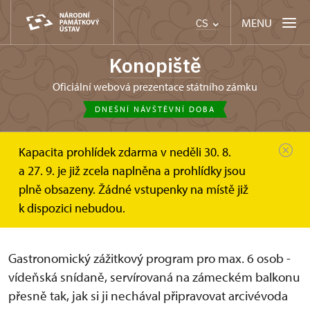
MENU
CS
Konopiště
oficiální webová prezentace státního zámku
DNEŠNÍ NÁVŠTĚVNÍ DOBA
Kapacita prohlídek zdarma v neděli 30. 8.
Konopiště
Informace pro návštěvníky
a 27. 9. je již zcela naplněna a prohlídky jsou
Prohlídkové okruhy
Vídeňské snídaně
plně obsazeny. Žádné vstupenky na místě již
Vídeňské snídaně na zámeckém
k dispozici nebudou.
balkonu
Gastronomický zážitkový program pro max. 6 osob -
vídeňská snídaně, servírovaná na zámeckém balkonu
přesně tak, jak si ji nechával připravovat arcivévoda