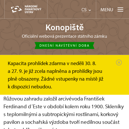
MENU
CS
Konopiště
oficiální webová prezentace státního zámku
DNEŠNÍ NÁVŠTĚVNÍ DOBA
Kapacita prohlídek zdarma v neděli 30. 8.
Konopiště
Informace pro návštěvníky
a 27. 9. je již zcela naplněna a prohlídky jsou
Prohlídkové okruhy
Růžová zahrada
plně obsazeny. Žádné vstupenky na místě již
Růžová zahrada se skleníky
k dispozici nebudou.
Růžovou zahradu založil arcivévoda František
Ferdinand d´Este v období kolem roku 1900. Skleníky
s teplomilnými a subtropickými rostlinami, korkový
pavilon a sochařská výzdoba tvoří nedílnou součást