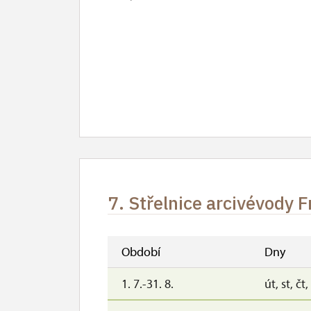
7. Střelnice arcivévody 
Období
Dny
1. 7.-31. 8.
út, st, čt