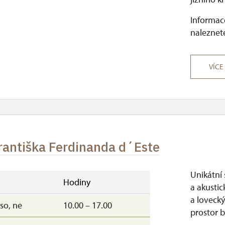
Informace
naleznete
VÍCE
Františka Ferdinanda d´Este
Unikátní 
Hodiny
a akustic
a loveck
, so, ne
10.00 – 17.00
prostor b