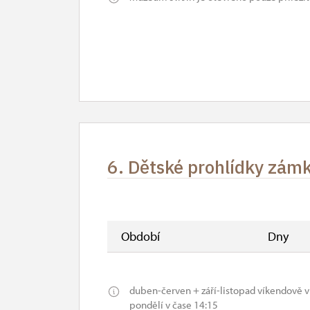
6. Dětské prohlídky zám
Období
Dny
duben-červen + září-listopad víkendově 
pondělí v čase 14:15