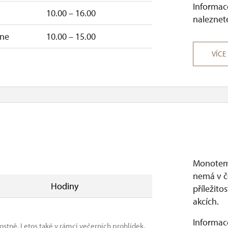
Informace
10.00 – 16.00
naleznete
–ne
10.00 – 15.00
VÍCE
Monotemat
nemá v č
Hodiny
příležit
akcích.
Informace
ostně. Letos také v rámci večerních prohlídek.