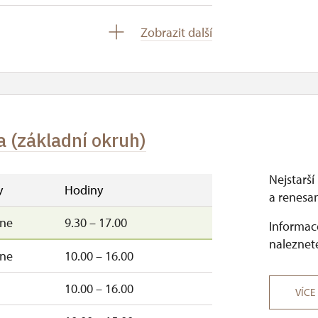
10.00 – 15.00
Zobrazit další
a (základní okruh)
Nejstarší
y
Hodiny
a renesan
–ne
9.30 – 17.00
Informace
naleznete
–ne
10.00 – 16.00
10.00 – 16.00
VÍCE