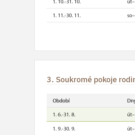
1. 10.-31. 10.
út
1. 11.-30. 11.
so
17. 11.
út
3. Soukromé pokoje rodin
Období
Dn
1. 6.-31. 8.
út
1. 9.-30. 9.
út