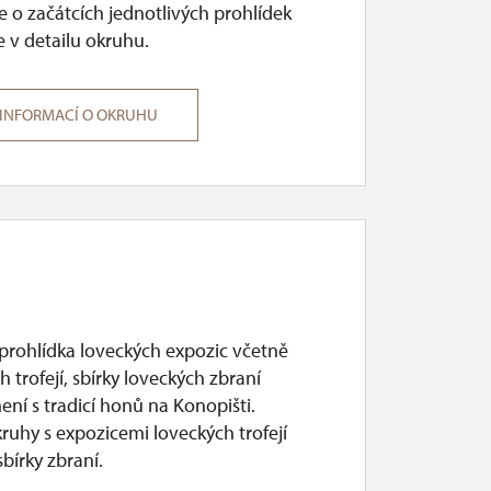
 o začátcích jednotlivých prohlídek
 v detailu okruhu.
 INFORMACÍ O OKRUHU
 prohlídka loveckých expozic včetně
h trofejí, sbírky loveckých zbraní
ní s tradicí honů na Konopišti.
ruhy s expozicemi loveckých trofejí
sbírky zbraní.