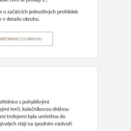
 o začátcích jednotlivých prohlídek
 v detailu okruhu.
 INFORMACÍ O OKRUHU
střelnice s pohyblivými
kými terči, kulečníkovou dráhou
ými trofejemi byla umístěna do
ývalých stájí na spodním nádvoří.