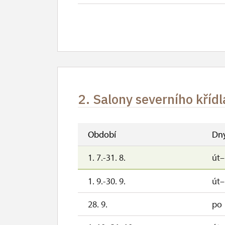
17. 11.
út
2. Salony severního křídl
Období
Dn
1. 7.-31. 8.
út
1. 9.-30. 9.
út
28. 9.
po