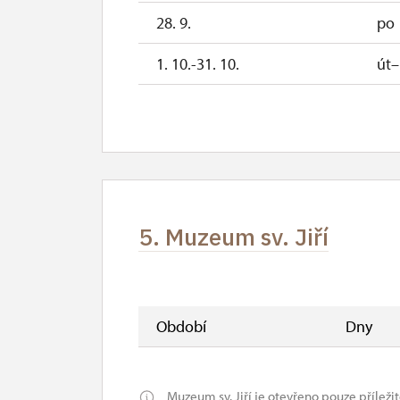
28. 9.
po
1. 10.-31. 10.
út
5. Muzeum sv. Jiří
Období
Dny
Muzeum sv. Jiří je otevřeno pouze příležit