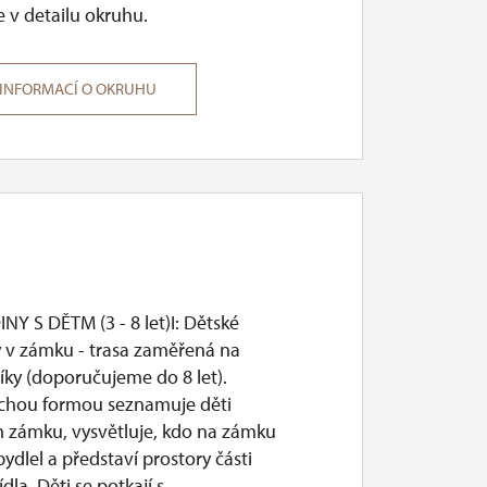
 v detailu okruhu.
 INFORMACÍ O OKRUHU
Y S DĚTM (3 - 8 let)I: Dětské
y v zámku - trasa zaměřená na
íky (doporučujeme do 8 let).
hou formou seznamuje děti
 zámku, vysvětluje, kdo na zámku
 bydlel a představí prostory části
ídla. Děti se potkají s...