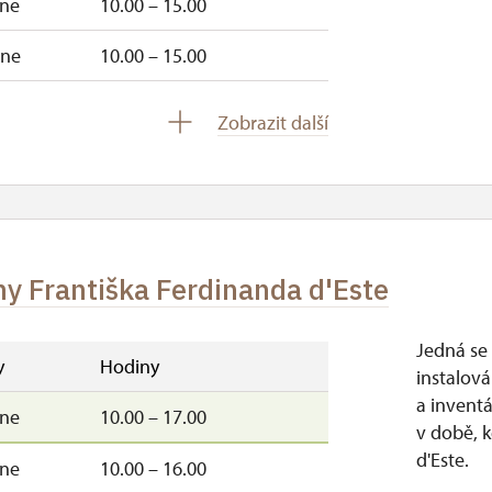
–ne
10.00 – 15.00
–ne
10.00 – 15.00
10.00 – 15.00
Zobrazit další
y Františka Ferdinanda d'Este
Jedná se 
y
Hodiny
instalov
a inventá
–ne
10.00 – 17.00
v době, k
d'Este.
–ne
10.00 – 16.00