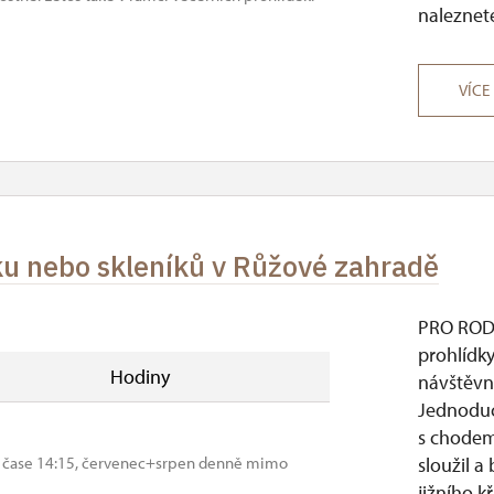
naleznete
VÍCE
ku nebo skleníků v Růžové zahradě
PRO RODIN
prohlídk
Hodiny
návštěvn
Jednoduc
s chodem
v čase 14:15, červenec+srpen denně mimo
sloužil a
jižního kř