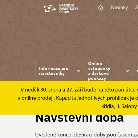
Novinky
A
Online
Informace pro
vstupenky
návštěvníky
a dárkové
poukazy
V neděli 30. srpna a 27. září bude na této památc
Konopiště
Informace pro návštěvníky
v online prodeji. Kapacita jednotlivých prohlídek 
křídla, II. Salon
Návštěvní doba
Uvedené konce otevírací doby jsou časem zah