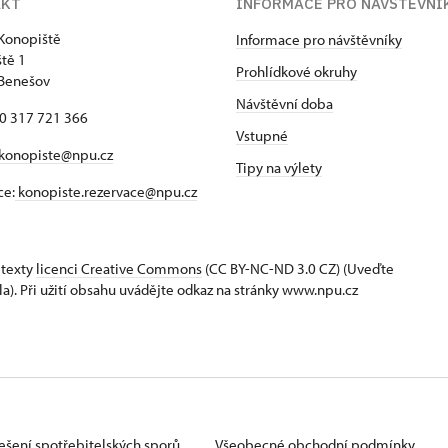
AKT
INFORMACE PRO NÁVŠTĚVNÍ
Konopiště
Informace pro návštěvníky
tě 1
Prohlídkové okruhy
 Benešov
Návštěvní doba
20 317 721 366
Vstupné
konopiste@npu.cz
Tipy na výlety
ce:
konopiste.rezervace@npu.cz
 texty
licenci Creative Commons
(CC BY-NC-ND 3.0 CZ) (Uveďte
la). Při užití obsahu uvádějte odkaz na stránky www.npu.cz
ešení spotřebitelských sporů
Všeobecné obchodní podmínky