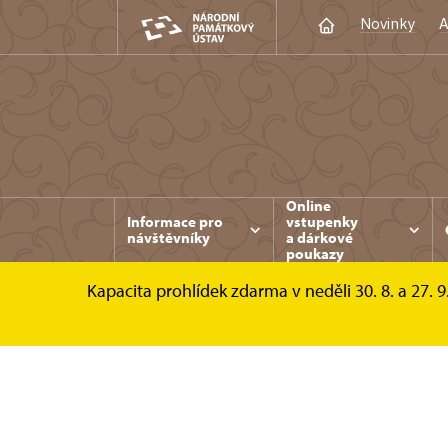
Novinky
A
Online
Informace pro
vstupenky
návštěvníky
a dárkové
poukazy
Kapacita prohlídek zdarma v neděli 30. 8. a 27. 9
Konopiště
Fotogalerie
Interiéry