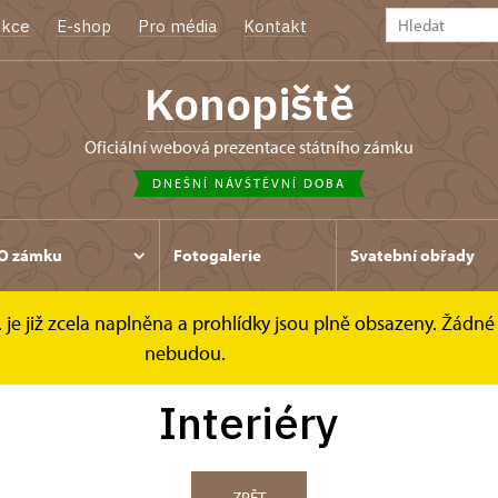
kce
E-shop
Pro média
Kontakt
Konopiště
oficiální webová prezentace státního zámku
DNEŠNÍ NÁVŠTĚVNÍ DOBA
O zámku
Fotogalerie
Svatební obřady
. je již zcela naplněna a prohlídky jsou plně obsazeny. Žádné 
nebudou.
Interiéry
ZPĚT