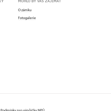
KY
MOHLO BY VÁS ZAJÍMAT
O zámku
Fotogalerie
Podmínky pro výpůjčky NPÚ