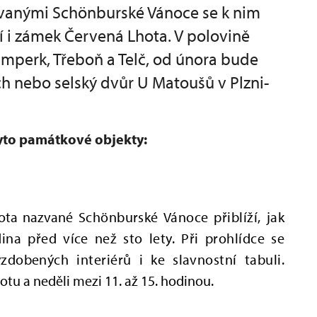
vanými Schönburské Vánoce se k nim
 i zámek Červená Lhota. V polovině
mperk, Třeboň a Telč, od února bude
h nebo selský dvůr U Matoušů v Plzni-
yto památkové objekty:
hota nazvané
Schönburské Vánoce přiblíží, jak
dina před více než sto lety. Při prohlídce se
zdobených interiérů i ke slavnostní tabuli.
otu a neděli mezi 11. až 15. hodinou.