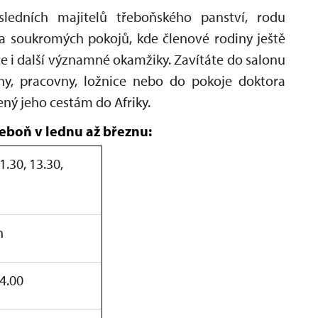
sledních majitelů třeboňského panství, rodu
 soukromých pokojů, kde členové rodiny ještě
ce i další významné okamžiky. Zavítáte do salonu
lny, pracovny, ložnice nebo do pokoje doktora
ný jeho cestám do Afriky.
řeboň v lednu až březnu:
1.30, 13.30,
n
14.00