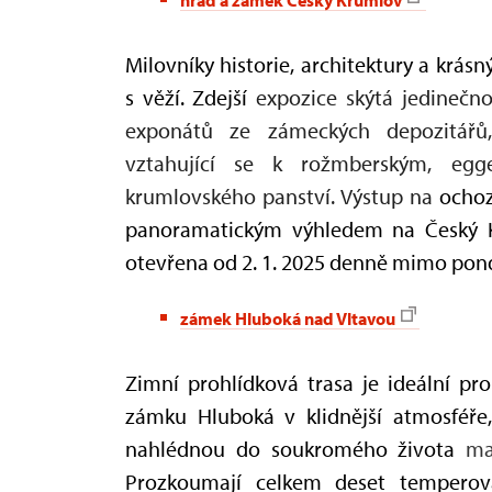
Milovníky historie, architektury a kr
s věží. Zdejší
expozice skýtá jedinečno
exponátů ze zámeckých depozitářů, 
vztahující se k rožmberským, egg
krumlovského panství. Výstup na
ocho
panoramatickým výhledem na Český Kr
otevřena od 2. 1. 2025 denně mimo pondě
zámek Hluboká nad Vltavou
Zimní prohlídková trasa je ideální pro
zámku Hluboká v klidnější atmosféře,
nahlédnou do soukromého života
ma
Prozkoumají celkem deset temperova