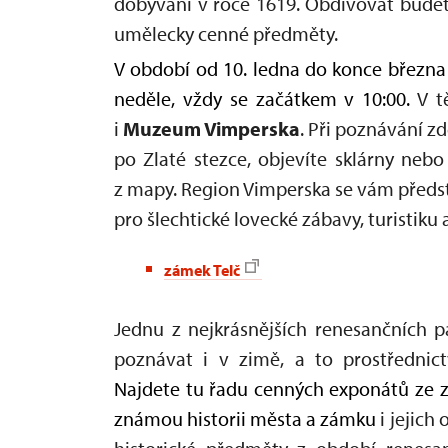
dobývání v roce 1619. Obdivovat budet
umělecky cenné předměty.
V období od 10. ledna do konce března 
neděle, vždy se začátkem v 10:00.
V t
i
Muzeum Vimperska
. Při poznávání zd
po Zlaté stezce, objevíte sklárny nebo 
z mapy. Region Vimperska se vám předsta
pro šlechtické lovecké zábavy, turistiku 
zámek Telč
Jednu z nejkrásnějších renesančních 
poznávat i v zimě, a to prostřednic
Najdete tu řadu cenných exponátů ze 
známou historii města a zámku
i jejich