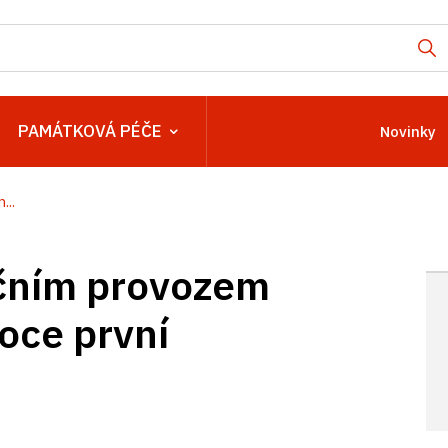
PAMÁTKOVÁ PÉČE
Novinky
..
čním provozem
roce první