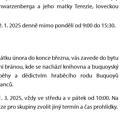
hwarzenberga a jeho matky Terezie, loveckou
2. 1. 2025 denně mimo pondělí od 9:00 do 15:30.
začátku února do konce března, vás zavede do bytu
ní bránou, kde se nachází knihovna a buquoyský
íběhy a dědictvím hraběcího rodu Buquoyů
nanců.
. 3. 2025, vždy ve středu a v pátek od 10:00. Na
e pro skupiny zvolit jiný termín a čas prohlídky.