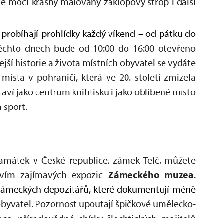
e moci krásný malovaný záklopový strop i další
probíhají prohlídky každý víkend – od pátku do
ěchto dnech bude od 10:00 do 16:00 otevřeno
ejší historie a života místních obyvatel se vydáte
místa v pohraničí, která ve 20. století zmizela
ví jako centrum knihtisku i jako oblíbené místo
a sport.
památek v České republice, zámek Telč, můžete
tvím zajímavých expozic
Zámeckého muzea
.
zámeckých depozitářů, které dokumentují méně
 obyvatel. Pozornost upoutají špičkové umělecko-