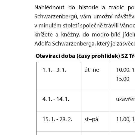
Nahlédnout do historie a tradic p
o
Schwarzenbergů, vám umožní návštěva
v minulém století společně trávili Váno
knížete a kněžny, do modro-bílé jíde
Adolfa Schwarzenberga, který je zasvěce
Otevírací doba (časy prohlídek) SZ T
1. 1. - 3. 1.
út–ne
10.00, 1
15.00
4. 1. - 14. 1.
uzavře
15. 1. - 28. 2.
st–pá
11.00, 