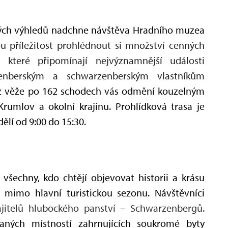
ásných výhledů nadchne návštěva Hradního muzea
u příležitost prohlédnout si množství cenných
které připomínají nejvýznamnější události
enberským a schwarzenberským vlastníkům
z věže po 162 schodech vás odmění kouzelným
umlov a okolní krajinu. Prohlídková trasa je
lí od 9:00 do 15:30.
 všechny, kdo chtějí objevovat historii a krásu
 mimo hlavní turistickou sezonu. Návštěvníci
jitelů hlubockého panství – Schwarzenbergů.
ných místností zahrnujících soukromé byty