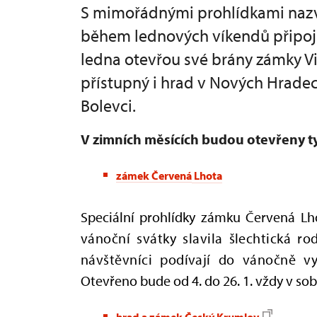
S mimořádnými prohlídkami naz
během lednových víkendů připojí
ledna otevřou své brány zámky Vi
přístupný i hrad v Nových Hradec
Bolevci.
V zimních měsících budou otevřeny t
zámek Červená
Lhota
Speciální prohlídky zámku Červená L
vánoční svátky slavila šlechtická ro
návštěvníci podívají do vánočně vy
Otevřeno bude od 4. do 26. 1. vždy v sob
hrad a zámek Český Krumlov