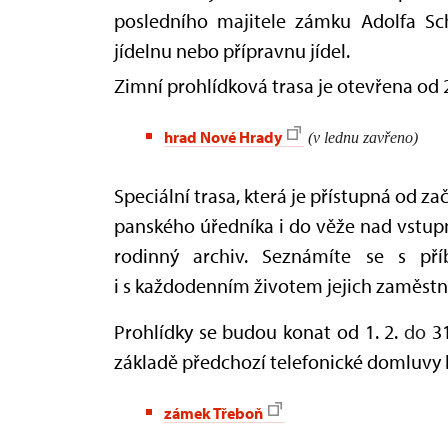
posledního majitele zámku Adolfa Sc
jídelnu nebo přípravnu jídel.
Zimní prohlídková trasa je otevřena od 
hrad Nové Hrady
(v lednu zavřeno)
Speciální trasa, která je přístupná od 
panského úředníka i do věže nad vstup
rodinný archiv. Seznámíte se s př
i s každodenním životem jejich zaměst
Prohlídky se budou konat od 1. 2.
do
31
základě předchozí telefonické domluvy lz
zámek Třeboň