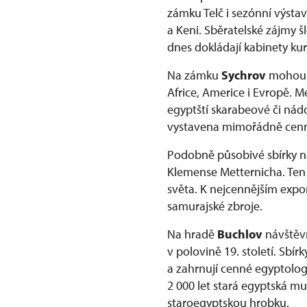
zámku Telč i sezónní výsta
a Keni. Sběratelské zájmy 
dnes dokládají kabinety ku
Na zámku
Sychrov
mohou n
Africe, Americe i Evropě. 
egyptští skarabeové či nádo
vystavena mimořádně cenná
Podobně působivé sbírky n
Klemense Metternicha. Ten
světa. K nejcennějším expon
samurajské zbroje.
Na hradě
Buchlov
návštěv
v polovině 19. století. Sbí
a zahrnují cenné egyptolog
2 000 let stará egyptská m
staroegyptskou hrobku.