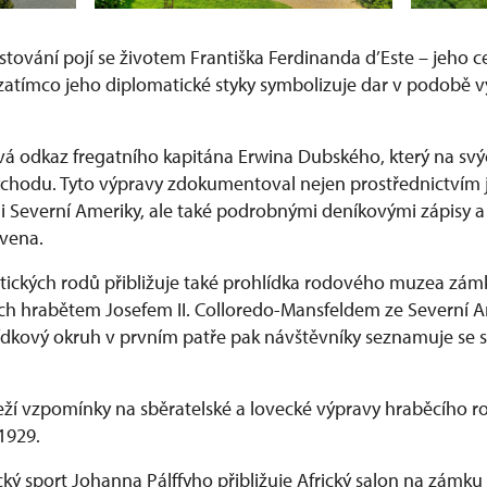
stování pojí se životem Františka Ferdinanda d’Este – jeho 
, zatímco jeho diplomatické styky symbolizuje dar v podobě
á odkaz fregatního kapitána Erwina Dubského, který na svýc
ýchodu. Tyto výpravy zdokumentoval nejen prostřednictvím 
i Severní Ameriky, ale také podrobnými deníkovými zápisy a f
avena.
htických rodů přibližuje také prohlídka rodového muzea zá
h hrabětem Josefem II. Colloredo-Mansfeldem ze Severní A
ídkový okruh v prvním patře pak návštěvníky seznamuje se s
eží vzpomínky na sběratelské a lovecké výpravy hraběcího r
 1929.
cký sport Johanna Pálffyho přibližuje Africký salon na zámku