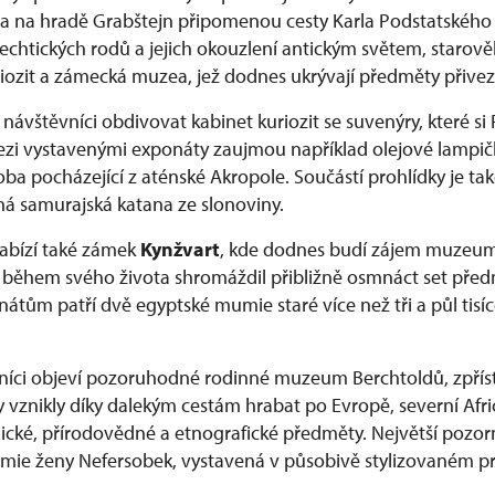
va na hradě Grabštejn připomenou cesty Karla Podstatského
šlechtických rodů a jejich okouzlení antickým světem, staro
riozit a zámecká muzea, jež dodnes ukrývají předměty přivez
ávštěvníci obdivovat kabinet kuriozit se suvenýry, které si 
Mezi vystavenými exponáty zaujmou například olejové lampič
ba pocházející z aténské Akropole. Součástí prohlídky je také
 samurajská katana ze slonoviny.
abízí také zámek
Kynžvart
, kde dodnes budí zájem muzeum 
 během svého života shromáždil přibližně osmnáct set pře
átům patří dvě egyptské mumie staré více než tři a půl tisíc
níci objeví pozoruhodné rodinné muzeum Berchtoldů, zpřís
rky vznikly díky dalekým cestám hrabat po Evropě, severní Af
ické, přírodovědné a etnografické předměty. Největší pozorn
umie ženy Nefersobek, vystavená v působivě stylizovaném p