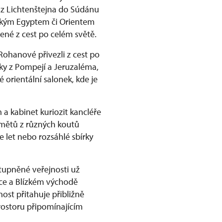
 z Lichtenštejna do Súdánu
věkým Egyptem či Orientem
ené z cest po celém světě.
Rohanové přivezli z cest po
ky z Pompejí a Jeruzaléma,
 orientální salonek, kde je
a kabinet kuriozit kancléře
dmětů z různých koutů
e let nebo rozsáhlé sbírky
tupněné veřejnosti už
rice a Blízkém východě
ost přitahuje přibližně
rostoru připomínajícím