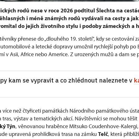
ických rodů nese v roce 2026 podtitul Šlechta na cestác
věhlasných i méně známých rodů vydávali na cesty a jak 
omítal do jejich životního stylu i podoby zámeckých a h
těvníky přenese do „dlouhého 19. století", kdy se cestování
 automobilové a letecké dopravy umožnil rychlejší pohyb po 
mí v Asii, Africe nebo Americe. Z urozených mužů a dam se 
ipy kam se vypravit a co zhlédnout naleznete v
k
na více než čtyřiceti památkách Národního památkového úst
 tras, výstav a tematických akcí. Návštěvníci se mohou těšit
ký Týn
, věnovanou hraběnce Mitsuko Coudenhove-Kalergi, p
bude upravená prohlídková trasa na zámku
Telč
, která přiblí