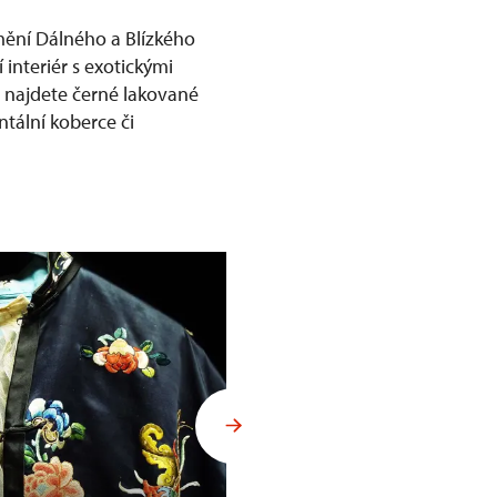
mění Dálného a Blízkého
 interiér s exotickými
ů najdete černé lakované
ntální koberce či