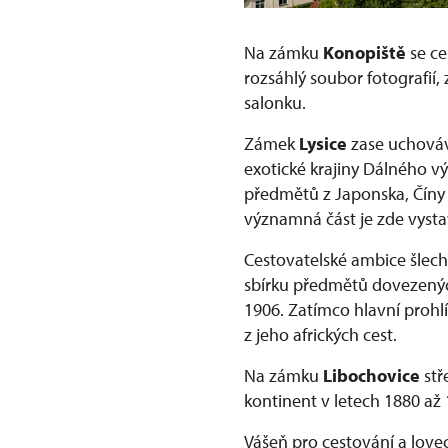
Na zámku
Konopiště
se ce
rozsáhlý soubor fotografií
salonku.
Zámek
Lysice
zase uchováv
exotické krajiny Dálného v
předmětů z Japonska, Číny 
významná část je zde vyst
Cestovatelské ambice šlec
sbírku předmětů dovezenýc
1906. Zatímco hlavní prohl
z jeho afrických cest.
Na zámku
Libochovice
stř
kontinent v letech 1880 až
Vášeň pro cestování a love