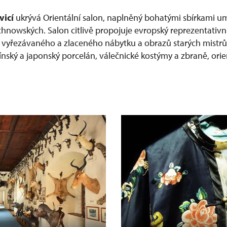
vicí
ukrývá Orientální salon, naplněný bohatými sbírkami u
chnowských. Salon citlivě propojuje evropský reprezentativní
ě vyřezávaného a zlaceného nábytku a obrazů starých mistr
ínský a japonský porcelán, válečnické kostýmy a zbraně, orie