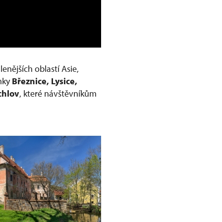
nějších oblastí Asie,
ámky
Březnice, Lysice,
chlov
, které návštěvníkům