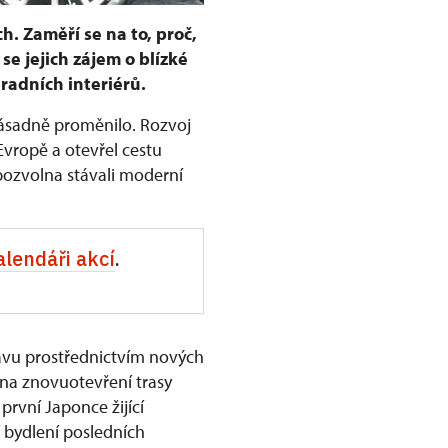
h. Zaměří se na to, proč,
se jejich zájem o blízké
radních interiérů.
 zásadně proměnilo. Rozvoj
Evropě a otevřel cestu
pozvolna stávali moderní
alendáři akcí
.
avu prostřednictvím nových
 na znovuotevření trasy
rvní Japonce žijící
ží bydlení posledních