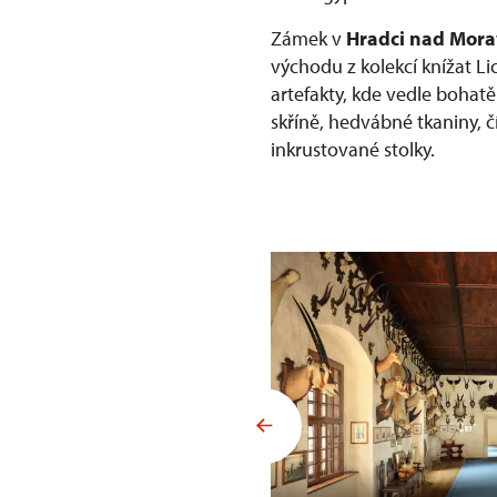
Zámek v
Hradci nad Mora
východu z kolekcí knížat Li
artefakty, kde vedle bohat
skříně, hedvábné tkaniny, č
inkrustované stolky.