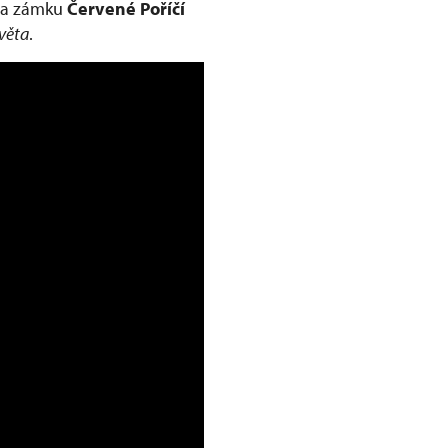
 Na zámku
Červené Poříčí
světa
.