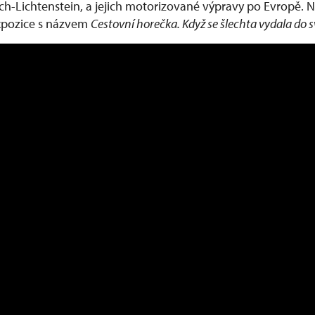
ých-Lichtenstein, a jejich motorizované výpravy po Evropě.
xpozice s názvem
Cestovní horečka. Když se šlechta vydala do 