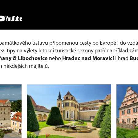
památkového ústavu připomenou cesty po Evropě i do vzdále
zi tipy na výlety letošní turistické sezony patří například z
ňany či Libochovice
nebo
Hradec nad Moravicí
i hrad
Bu
h někdejších majitelů.