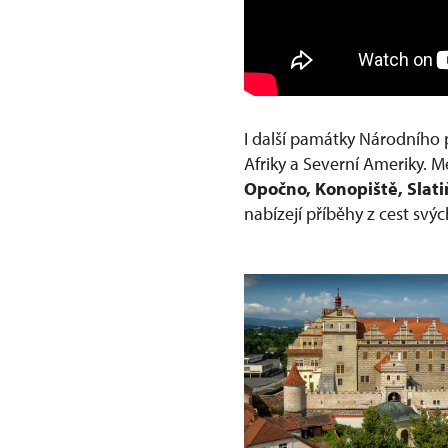
I další památky Národního 
Afriky a Severní Ameriky. Me
Opočno, Konopiště, Slati
nabízejí příběhy z cest svýc