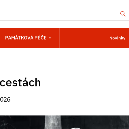
PAMÁTKOVÁ PÉČE
Novinky
 cestách
2026