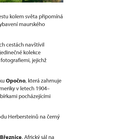
cestu kolem světa připomíná
 vybavení maurského
h cestách navštívil
jedinečné kolekce
otografiemi, jejichž
mku
Opočno
, která zahrnuje
meriky v letech 1904–
bírkami pocházejícími
odu Herbersteinů na černý
Březnice
. Africký sál na